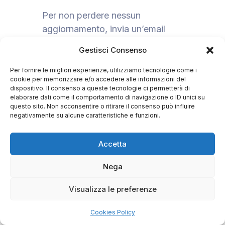
Per non perdere nessun
aggiornamento, invia un’email
a
fimproma2026@aimgroup.eu
e
Gestisci Consenso
chiedi di iscriverti alla newsletter
del Congresso.
Per fornire le migliori esperienze, utilizziamo tecnologie come i
cookie per memorizzare e/o accedere alle informazioni del
dispositivo. Il consenso a queste tecnologie ci permetterà di
elaborare dati come il comportamento di navigazione o ID unici su
questo sito. Non acconsentire o ritirare il consenso può influire
negativamente su alcune caratteristiche e funzioni.
© Copyright 2026 AIM Group International – All Rights
Reserved. | AIM Italy – VAT IT00943621003 |
Privacy
Accetta
Policy
|
Cookies Policy
Nega
Visualizza le preferenze
Cookies Policy