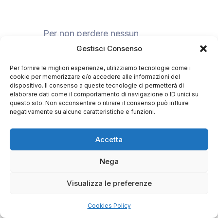
Per non perdere nessun
aggiornamento, invia un’email
Gestisci Consenso
a
fimproma2026@aimgroup.eu
e
Per fornire le migliori esperienze, utilizziamo tecnologie come i
chiedi di iscriverti alla newsletter
cookie per memorizzare e/o accedere alle informazioni del
del Congresso.
dispositivo. Il consenso a queste tecnologie ci permetterà di
elaborare dati come il comportamento di navigazione o ID unici su
questo sito. Non acconsentire o ritirare il consenso può influire
negativamente su alcune caratteristiche e funzioni.
© Copyright 2026 AIM Group International – All Rights
Accetta
Reserved. | AIM Italy – VAT IT00943621003 |
Privacy
Policy
|
Cookies Policy
Nega
Visualizza le preferenze
Cookies Policy